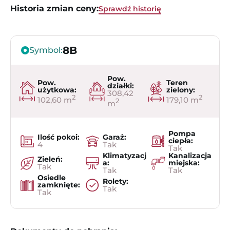
Historia zmian ceny:
Sprawdź historię
8B
Symbol:
Pow.
Pow.
Teren
działki:
użytkowa:
zielony:
308,42
2
2
102,60 m
179,10 m
2
m
Pompa
Ilość pokoi:
Garaż:
ciepła:
4
Tak
Tak
Klimatyzacj
Kanalizacja
Zieleń:
a:
miejska:
Tak
Tak
Tak
Osiedle
Rolety:
zamknięte:
Tak
Tak