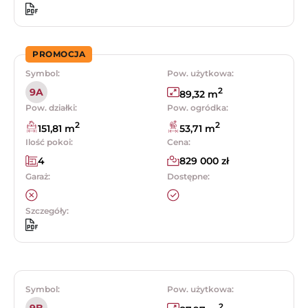
PROMOCJA
Symbol:
Pow. użytkowa:
2
9A
89,32 m
Pow. działki:
Pow. ogródka:
2
2
151,81 m
53,71 m
Ilość pokoi:
Cena:
4
829 000 zł
Garaż:
Dostępne:
Szczegóły:
Symbol:
Pow. użytkowa:
2