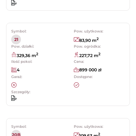
Symbol:
Pow. użytkowa:
2
21
83,90 m
Pow. działki:
Pow. ogródka:
2
2
329,36 m
227,72 m
Ilość pokoi:
Cena:
4
899 000 zł
Garaż:
Dostępne:
Szczegóły:
Symbol:
Pow. użytkowa:
2
20B
109,63 m