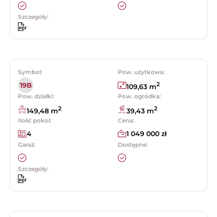
Szczegóły:
Symbol:
Pow. użytkowa:
2
19B
109,63 m
Pow. działki:
Pow. ogródka:
2
2
149,48 m
39,43 m
Ilość pokoi:
Cena:
4
1 049 000 zł
Garaż:
Dostępne:
Szczegóły: