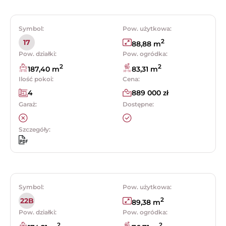
Symbol:
Pow. użytkowa:
2
17
88,88 m
Pow. działki:
Pow. ogródka:
2
2
187,40 m
83,31 m
Ilość pokoi:
Cena:
4
889 000 zł
Garaż:
Dostępne:
Szczegóły:
Symbol:
Pow. użytkowa:
2
22B
89,38 m
Pow. działki:
Pow. ogródka:
2
2