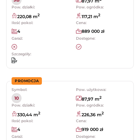
9B
87,97 m
Pow. działki:
Pow. ogródka:
2
2
220,08 m
117,21 m
Ilość pokoi:
Cena:
4
889 000 zł
Garaż:
Dostępne:
Szczegóły:
PROMOCJA
Symbol:
Pow. użytkowa:
2
10
87,97 m
Pow. działki:
Pow. ogródka:
2
2
330,44 m
226,36 m
Ilość pokoi:
Cena:
4
919 000 zł
Garaż:
Dostępne: