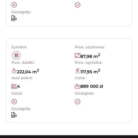
Szczegóły:
Symbol:
Pow. użytkowa:
2
11
87,98 m
Pow. działki:
Pow. ogródka:
2
2
222,04 m
117,95 m
Ilość pokoi:
Cena:
4
889 000 zł
Garaż:
Dostępne:
Szczegóły: