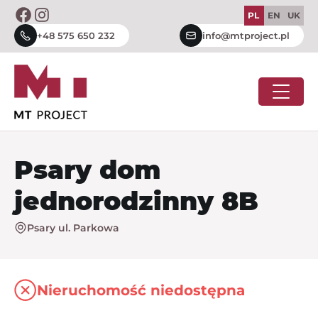
Skip
PL
EN
UK
to
+48 575 650 232
info@mtproject.pl
content
Psary dom
jednorodzinny 8B
Psary ul. Parkowa
Nieruchomość niedostępna