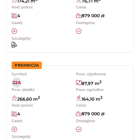
174,21 m
76,71 m
Ilość pokoi:
Cena:
4
879 000 zł
Garaż:
Dostępne:
Szczegóły:
PROMOCJA
Symbol:
Pow. użytkowa:
2
22A
87,97 m
Pow. działki:
Pow. ogródka:
2
2
266,60 m
164,10 m
Ilość pokoi:
Cena:
4
879 000 zł
Garaż:
Dostępne:
Szczegóły: