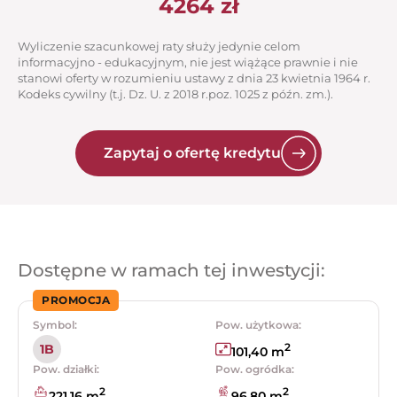
4264
zł
Wyliczenie szacunkowej raty służy jedynie celom
informacyjno - edukacyjnym, nie jest wiążące prawnie i nie
stanowi oferty w rozumieniu ustawy z dnia 23 kwietnia 1964 r.
Kodeks cywilny (t.j. Dz. U. z 2018 r.poz. 1025 z późn. zm.).
Zapytaj o ofertę kredytu
Dostępne w ramach tej inwestycji:
PROMOCJA
Symbol:
Pow. użytkowa:
2
1B
101,40 m
Pow. działki:
Pow. ogródka:
2
2
221,16 m
96,80 m