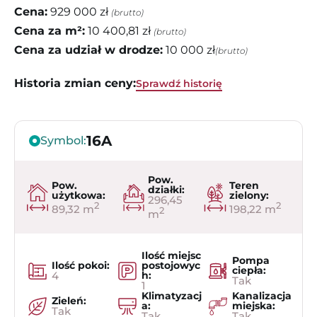
Cena:
929 000 zł
(brutto)
Cena za m²:
10 400,81 zł
(brutto)
Cena za udział w drodze:
10 000 zł
(brutto)
Historia zmian ceny:
Sprawdź historię
16A
Symbol:
Pow.
Pow.
Teren
działki:
użytkowa:
zielony:
296,45
2
2
89,32 m
198,22 m
2
m
Ilość miejsc
Pompa
Ilość pokoi:
postojowyc
ciepła:
4
h:
Tak
1
Klimatyzacj
Kanalizacja
Zieleń:
a:
miejska:
Tak
Tak
Tak