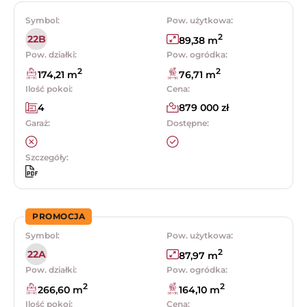
Symbol:
Pow. użytkowa:
2
22B
89,38 m
Pow. działki:
Pow. ogródka:
2
2
174,21 m
76,71 m
Ilość pokoi:
Cena:
4
879 000 zł
Garaż:
Dostępne:
Szczegóły:
PROMOCJA
Symbol:
Pow. użytkowa:
2
22A
87,97 m
Pow. działki:
Pow. ogródka:
2
2
266,60 m
164,10 m
Ilość pokoi:
Cena: