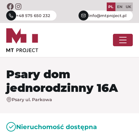
Skip
PL
EN
UK
to
+48 575 650 232
info@mtproject.pl
content
Psary dom
jednorodzinny 16A
Psary ul. Parkowa
Nieruchomość dostępna