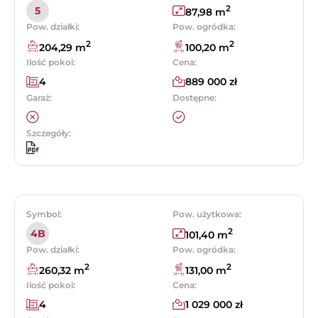
2
5
87,98 m
Pow. działki:
Pow. ogródka:
2
2
204,29 m
100,20 m
Ilość pokoi:
Cena:
4
889 000 zł
Garaż:
Dostępne:
Szczegóły:
Symbol:
Pow. użytkowa:
2
4B
101,40 m
Pow. działki:
Pow. ogródka:
2
2
260,32 m
131,00 m
Ilość pokoi:
Cena:
4
1 029 000 zł