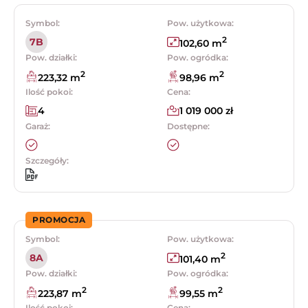
Symbol:
Pow. użytkowa:
2
7B
102,60 m
Pow. działki:
Pow. ogródka:
2
2
223,32 m
98,96 m
Ilość pokoi:
Cena:
4
1 019 000 zł
Garaż:
Dostępne:
Szczegóły:
PROMOCJA
Symbol:
Pow. użytkowa:
2
8A
101,40 m
Pow. działki:
Pow. ogródka:
2
2
223,87 m
99,55 m
Ilość pokoi:
Cena: