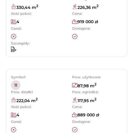
2
2
330,44 m
226,36 m
Ilość pokoi:
Cena:
4
919 000 zł
Garaż:
Dostępne:
Szczegóły:
Symbol:
Pow. użytkowa:
2
11
87,98 m
Pow. działki:
Pow. ogródka:
2
2
222,04 m
117,95 m
Ilość pokoi:
Cena:
4
889 000 zł
Garaż:
Dostępne: