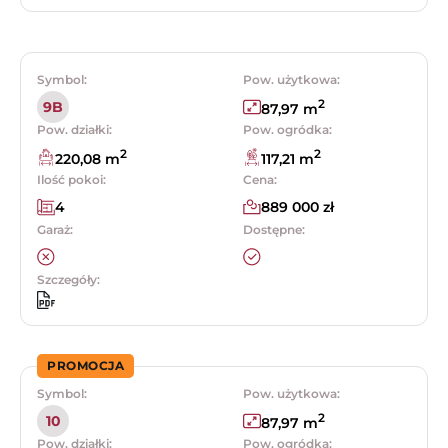
Symbol:
Pow. użytkowa:
2
9B
87,97 m
Pow. działki:
Pow. ogródka:
2
2
220,08 m
117,21 m
Ilość pokoi:
Cena:
4
889 000 zł
Garaż:
Dostępne:
Szczegóły:
PROMOCJA
Symbol:
Pow. użytkowa:
2
10
87,97 m
Pow. działki:
Pow. ogródka: