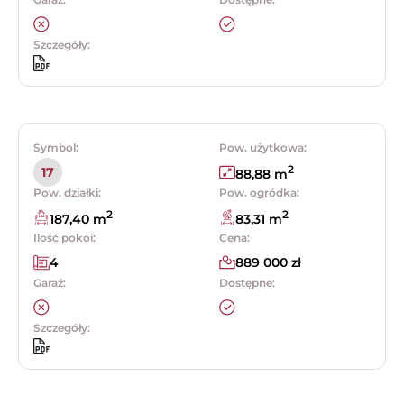
Szczegóły:
Symbol:
Pow. użytkowa:
2
17
88,88 m
Pow. działki:
Pow. ogródka:
2
2
187,40 m
83,31 m
Ilość pokoi:
Cena:
4
889 000 zł
Garaż:
Dostępne:
Szczegóły: