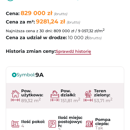
829 000 zł
Cena:
(brutto)
9281,24 zł
Cena za m²:
(brutto)
2
Najniższa cena z 30 dni: 809 000 zł / 9 057,32 zł/m
Cena za udział w drodze:
10 000 zł
(brutto)
Historia zmian ceny:
Sprawdź historię
9A
Symbol:
Pow.
Pow.
Teren
użytkowa:
działki:
zielony:
2
2
2
89,32 m
151,81 m
53,71 m
Ilość miejsc
Pompa
Ilość pokoi:
postojowyc
ciepła:
4
h:
Tak
2