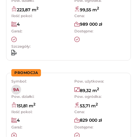
Pow. działki:
Pow. ogródka:
2
2
223,87 m
99,55 m
Ilość pokoi:
Cena:
4
989 000 zł
Garaż:
Dostępne:
Szczegóły:
PROMOCJA
Symbol:
Pow. użytkowa:
2
9A
89,32 m
Pow. działki:
Pow. ogródka:
2
2
151,81 m
53,71 m
Ilość pokoi:
Cena:
4
829 000 zł
Garaż:
Dostępne: