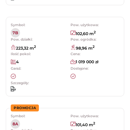
Symbol:
Pow. użytkowa:
2
7B
102,60 m
Pow. działki:
Pow. ogródka:
2
2
223,32 m
98,96 m
Ilość pokoi:
Cena:
4
1 019 000 zł
Garaż:
Dostępne:
Szczegóły:
PROMOCJA
Symbol:
Pow. użytkowa:
2
8A
101,40 m