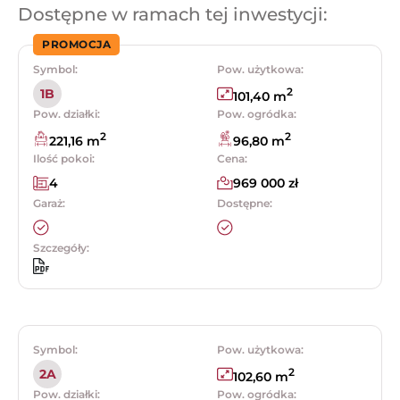
Dostępne w ramach tej inwestycji:
PROMOCJA
Symbol:
Pow. użytkowa:
2
1B
101,40 m
Pow. działki:
Pow. ogródka:
2
2
221,16 m
96,80 m
Ilość pokoi:
Cena:
4
969 000 zł
Garaż:
Dostępne:
Szczegóły:
Symbol:
Pow. użytkowa:
2
2A
102,60 m
Pow. działki:
Pow. ogródka: