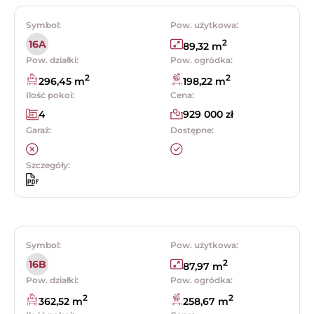
Symbol:
Pow. użytkowa:
2
16A
89,32 m
Pow. działki:
Pow. ogródka:
2
2
296,45 m
198,22 m
Ilość pokoi:
Cena:
4
929 000 zł
Garaż:
Dostępne:
Szczegóły:
Symbol:
Pow. użytkowa:
2
16B
87,97 m
Pow. działki:
Pow. ogródka:
2
2
362,52 m
258,67 m