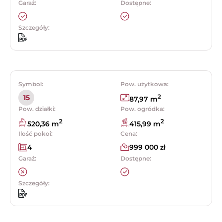
Garaż:
Dostępne:
Szczegóły:
Symbol:
Pow. użytkowa:
2
15
87,97 m
Pow. działki:
Pow. ogródka:
2
2
520,36 m
415,99 m
Ilość pokoi:
Cena:
4
999 000 zł
Garaż:
Dostępne:
Szczegóły: