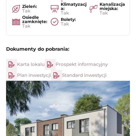
Klimatyzacj
Kanalizacja
Zieleń:
a:
miejska:
Tak
Tak
Tak
Osiedle
Rolety:
zamknięte:
Tak
Tak
Dokumenty do pobrania:
Karta lokalu
Prospekt informacyjny
Plan inwestycji
Standard inwestycji