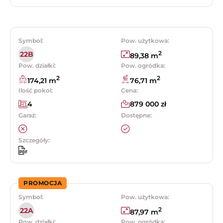
Symbol:
Pow. użytkowa:
2
22B
89,38 m
Pow. działki:
Pow. ogródka:
2
2
174,21 m
76,71 m
Ilość pokoi:
Cena:
4
879 000 zł
Garaż:
Dostępne:
Szczegóły:
PROMOCJA
Symbol:
Pow. użytkowa:
2
22A
87,97 m
Pow. działki:
Pow. ogródka: