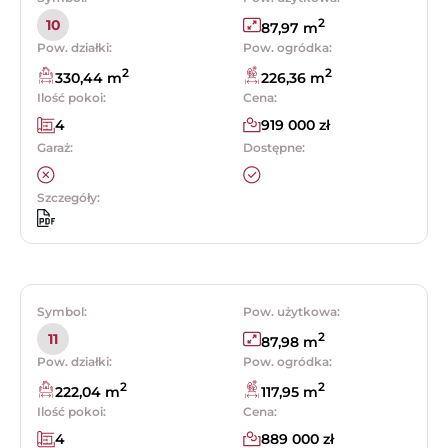
2
10
87,97 m
Pow. działki:
Pow. ogródka:
2
2
330,44 m
226,36 m
Ilość pokoi:
Cena:
4
919 000 zł
Garaż:
Dostępne:
Szczegóły:
Symbol:
Pow. użytkowa:
2
11
87,98 m
Pow. działki:
Pow. ogródka:
2
2
222,04 m
117,95 m
Ilość pokoi:
Cena:
4
889 000 zł