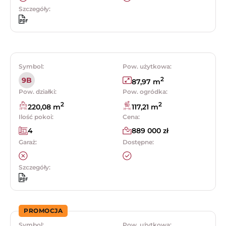
Szczegóły:
Symbol:
Pow. użytkowa:
2
9B
87,97 m
Pow. działki:
Pow. ogródka:
2
2
220,08 m
117,21 m
Ilość pokoi:
Cena:
4
889 000 zł
Garaż:
Dostępne:
Szczegóły:
PROMOCJA
Symbol:
Pow. użytkowa: