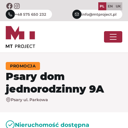
Skip
PL
EN
UK
to
+48 575 650 232
info@mtproject.pl
content
PROMOCJA
Psary dom
jednorodzinny 9A
Psary ul. Parkowa
Nieruchomość dostępna