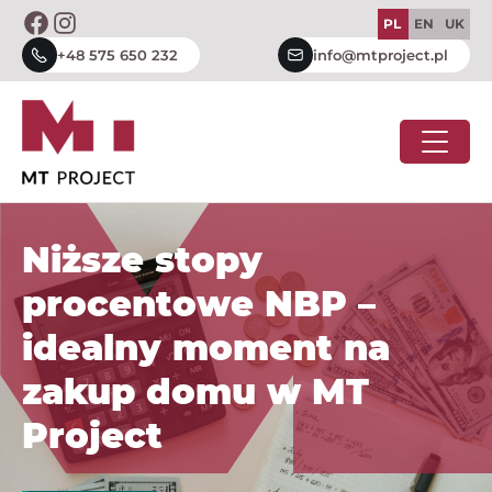
Skip
PL
EN
UK
to
+48 575 650 232
info@mtproject.pl
content
Niższe stopy
procentowe NBP –
idealny moment na
zakup domu w MT
Project