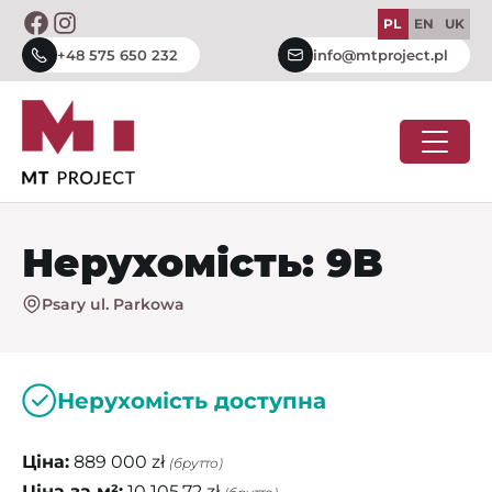
Skip
PL
EN
UK
to
+48 575 650 232
info@mtproject.pl
content
Нерухомість: 9B
Psary ul. Parkowa
Нерухомість доступна
Ціна:
889 000 zł
(брутто)
Ціна за м²:
10 105,72 zł