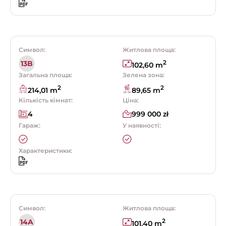
Символ:
Житлова площа:
2
13B
102,60 m
Загальна площа:
Зелена зона:
2
2
214,01 m
89,65 m
Кількість кімнат:
Ціна:
4
999 000 zł
Гараж:
У наявності:
Характеристики:
Символ:
Житлова площа:
2
14A
101,40 m