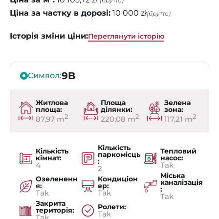
(брутто)
Ціна за частку в дорозі:
10 000 zł
(брутто)
Історія зміни ціни:
Переглянути історію
9B
Символ:
Житлова
Площа
Зелена
площа:
ділянки:
зона:
2
2
2
87,97 m
220,08 m
117,21 m
Кількість
Кількість
Тепловий
паркомісць
кімнат:
насос:
:
4
Tak
2
Міська
Озелененн
Кондиціон
каналізація
я:
ер:
:
Tak
Tak
Tak
Закрита
Ролети:
територія:
Tak
Tak