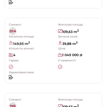
Символ:
Житлова площа:
2
20A
109,63 m
Загальна площа:
Зелена зона:
2
2
149,93 m
39,88 m
Кількість кімнат:
Ціна:
4
1 049 000 zł
Гараж:
У наявності:
Характеристики:
Символ:
Житлова площа:
2
19B
109,63 m