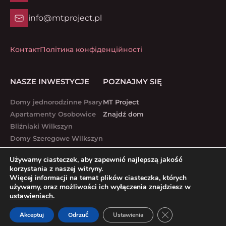
info@mtproject.pl
Контакт
Політика конфіденційності
NASZE INWESTYCJE
POZNAJMY SIĘ
Domy jednorodzinne Psary
MT Project
Apartamenty Osobowice
Znajdź dom
Bliźniaki Wilkszyn
Domy Szeregowe Wilkszyn
Lubawska 1 – 7
Używamy ciasteczek, aby zapewnić najlepszą jakość
Białostocka 51-53
korzystania z naszej witryny.
Lubawska 25-27
Więcej informacji na temat plików ciasteczka, których
używamy, oraz możliwości ich wyłączenia znajdziesz w
Lubawska 17 – 19
ustawieniach
.
Zamknij panel pow
Akceptuj
Odrzuć
Ustawienia
MT Project © 2025.