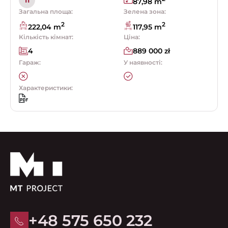
11
87,98 m
Загальна площа:
Зелена зона:
2
2
222,04 m
117,95 m
Кількість кімнат:
Ціна:
4
889 000 zł
Гараж:
У наявності:
Характеристики:
+48 575 650 232