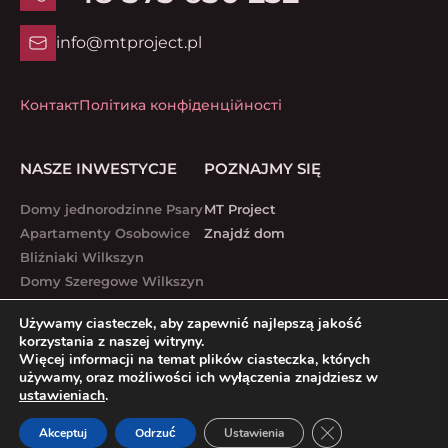
info@mtproject.pl
Контакт
Політика конфіденційності
NASZE INWESTYCJE
POZNAJMY SIĘ
Domy jednorodzinne Psary
MT Project
Apartamenty Osobowice
Znajdź dom
Bliźniaki Wilkszyn
Domy Szeregowe Wilkszyn
Lubawska 1 – 7
Używamy ciasteczek, aby zapewnić najlepszą jakość
Białostocka 51-53
korzystania z naszej witryny.
Lubawska 25-27
Więcej informacji na temat plików ciasteczka, których
używamy, oraz możliwości ich wyłączenia znajdziesz w
Lubawska 17 – 19
ustawieniach
.
Zamknij panel pow
Akceptuj
Odrzuć
Ustawienia
MT Project © 2025.