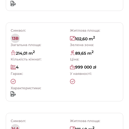
Символ:
Житлова площа:
2
13B
102,60 m
Загальна площа:
Зелена зона:
2
2
214,01 m
89,65 m
Кількість кімнат:
Ціна:
4
999 000 zł
Гараж:
У наявності:
Характеристики:
Символ:
Житлова площа:
2
14A