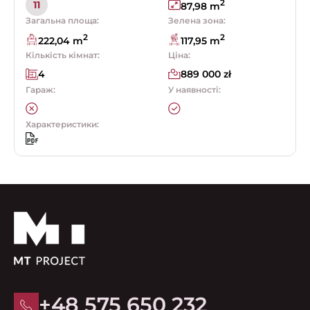
2
11
87,98 m
Загальна площа:
Зелена зона:
2
2
222,04 m
117,95 m
Кількість кімнат:
Ціна:
4
889 000 zł
Гараж:
У наявності:
Характеристики:
+48 575 650 232