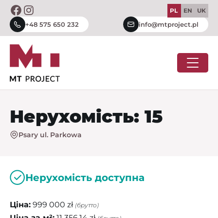
Skip
PL
EN
UK
to
+48 575 650 232
info@mtproject.pl
content
Нерухомість: 15
Psary ul. Parkowa
Нерухомість доступна
Ціна:
999 000 zł
(брутто)
Ціна за м²:
11 356,14 zł