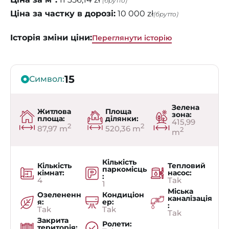
(брутто)
Ціна за частку в дорозі:
10 000 zł
(брутто)
Історія зміни ціни:
Переглянути історію
15
Символ:
Зелена
Житлова
Площа
зона:
площа:
ділянки:
415,99
2
2
87,97 m
520,36 m
2
m
Кількість
Кількість
Тепловий
паркомісць
кімнат:
насос:
:
4
Tak
1
Міська
Озелененн
Кондиціон
каналізація
я:
ер:
:
Tak
Tak
Tak
Закрита
Ролети:
територія: