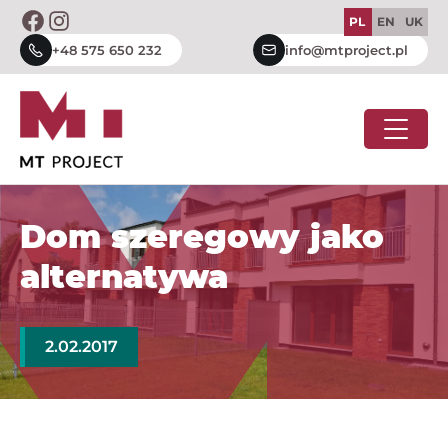
Skip
PL
EN
UK
to
+48 575 650 232
info@mtproject.pl
content
Dom szeregowy jako
alternatywa
2.02.2017