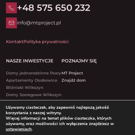
+48 575 650 232
info@mtproject.pl
Kontakt
Polityka prywatności
NASZE INWESTYCJE
POZNAJMY SIĘ
Domy jednorodzinne Psary
MT Project
Apartamenty Osobowice
Znajdź dom
Bliźniaki Wilkszyn
Domy Szeregowe Wilkszyn
Lubawska 1 – 7
Używamy ciasteczek, aby zapewnić najlepszą jakość
Białostocka 51-53
korzystania z naszej witryny.
Lubawska 25-27
Więcej informacji na temat plików ciasteczka, których
używamy, oraz możliwości ich wyłączenia znajdziesz w
Lubawska 17 – 19
ustawieniach
.