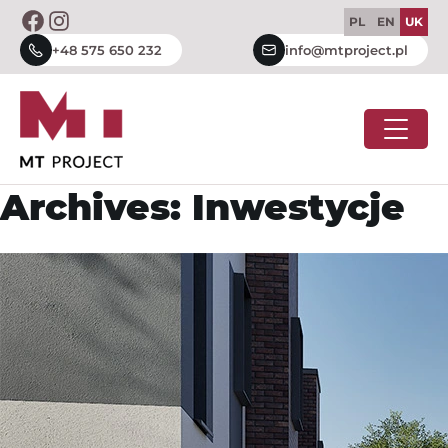
Skip
PL
EN
UK
to
+48 575 650 232
info@mtproject.pl
content
Archives:
Inwestycje